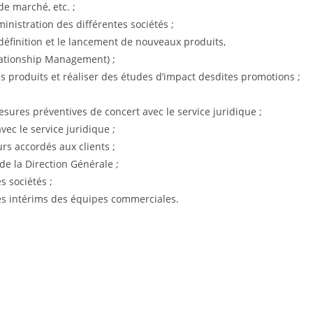
de marché, etc. ;
inistration des différentes sociétés ;
 définition et le lancement de nouveaux produits,
elationship Management) ;
 produits et réaliser des études d’impact desdites promotions ;
esures préventives de concert avec le service juridique ;
ec le service juridique ;
urs accordés aux clients ;
de la Direction Générale ;
s sociétés ;
es intérims des équipes commerciales.