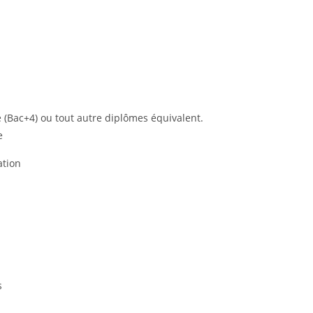
(Bac+4) ou tout autre diplômes équivalent.
e
ation
s