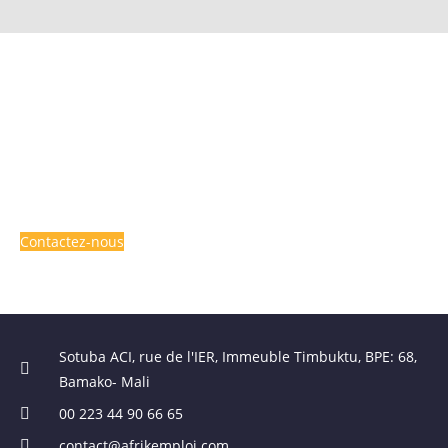
INTÉRESSÉ PAR L'UN DES
SERVICES OFFERTS PAR
AFRIK EMPLOI ?
Contactez-nous
Sotuba ACI, rue de l'IER, Immeuble Timbuktu, BPE: 68,
Bamako- Mali
00 223 44 90 66 65
contact@afrikemploi.com