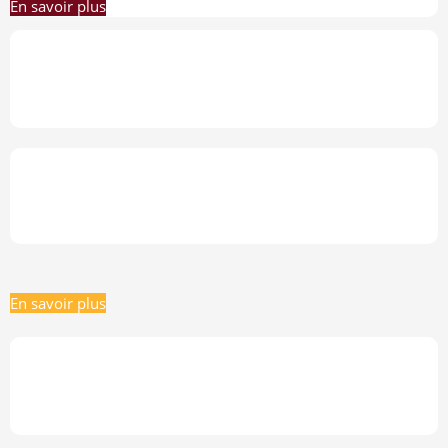
En savoir plus
29Mai-02Juin 2023
Saly-SÉNÉGAL 2023
29Mai-02Juin 2023
Saly-SÉNÉGAL 2023
En savoir plus
03-07 JULLET 2023
Kigali – RWANDA 2023