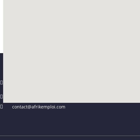
Sotuba ACI, rue de l'IER, Immeuble
Timbuktu, BPE: 68, Bamako- Mali
00 223 44 90 66 65
contact@afrikemploi.com