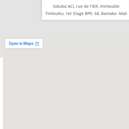
Sotuba ACI, rue de l'IER, Immeuble
Timbuktu, 1er Etage BPE: 68, Bamako- Mali
INTÉRESSÉ PAR L'UN DE