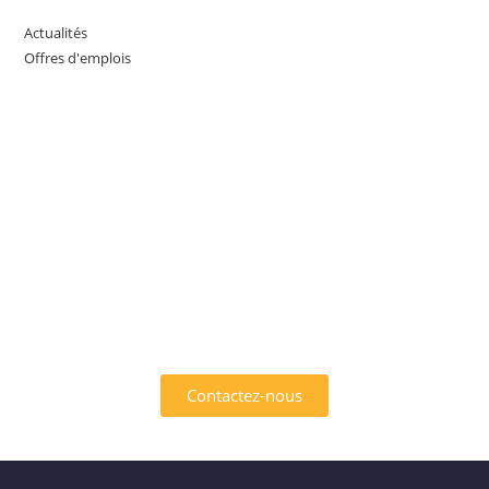
Actualités
Offres d'emplois
INTÉRESSÉ PAR L'UN DES
SERVICES OFFERTS PAR
AFRIK EMPLOI ?
Contactez-nous