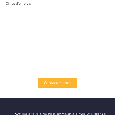
Offres d'emplois
INTÉRESSÉ PAR L'UN DES
SERVICES OFFERTS PAR
AFRIK EMPLOI ?
Contactez-nous
Sotuba ACI, rue de l'IER, Immeuble Timbuktu, BPE: 68,