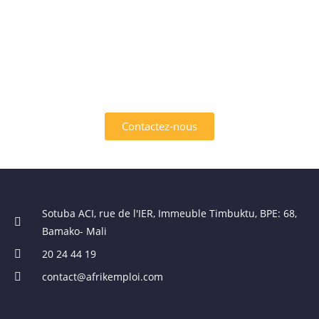
INTÉRESSÉ PAR L'UN DES
SERVICES OFFERTS PAR
AFRIK EMPLOI ?
Contactez-nous
Sotuba ACI, rue de l'IER, Immeuble Timbuktu, BPE: 68,
Bamako- Mali
20 24 44 19
contact@afrikemploi.com