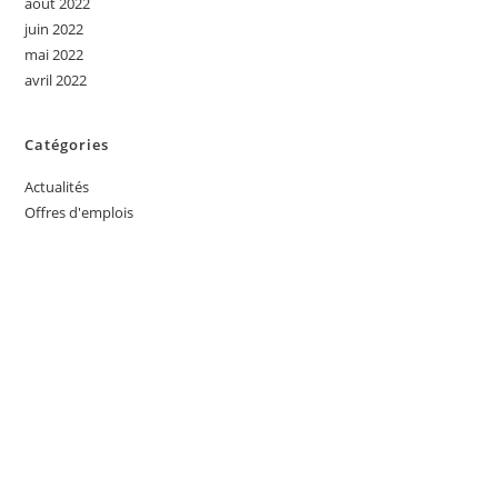
août 2022
juin 2022
mai 2022
avril 2022
Catégories
Actualités
Offres d'emplois
INTÉRESSÉ PAR L'UN DES
SERVICES OFFERTS PAR
AFRIK EMPLOI ?