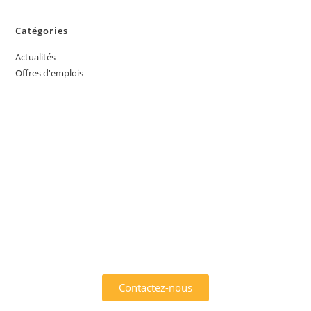
Catégories
Actualités
Offres d'emplois
INTÉRESSÉ PAR L'UN DES
SERVICES OFFERTS PAR
AFRIK EMPLOI ?
Contactez-nous