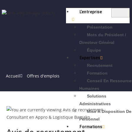
L’entreprise
Présentation
Mots du Président /
Directeur Général
Équipe
Expertises
Recrutement
Formation
Accueil
Offres d'emplois
Conseil En Ressource
Humaines
Solutions
Administratives
Mise À Disposition De
Personnel
Formations