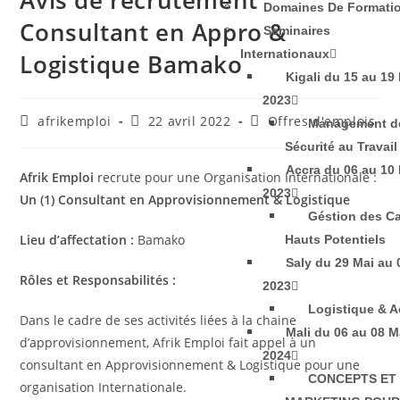
Avis de recrutement
Domaines De Formati
Consultant en Appro &
Seminaires
Internationaux
Logistique Bamako
Kigali du 15 au 19
2023
afrikemploi
22 avril 2022
Offres d'emplois
Management de
Sécurité au Travail
Accra du 06 au 10
Afrik Emploi
recrute pour une Organisation Internationale :
2023
Un (1) Consultant en Approvisionnement & Logistique
Géstion des Ca
Lieu d’affectation :
Bamako
Hauts Potentiels
Saly du 29 Mai au 
Rôles et Responsabilités :
2023
Logistique & A
Dans le cadre de ses activités liées à la chaine
Mali du 06 au 08 M
d’approvisionnement, Afrik Emploi fait appel à un
2024
consultant en Approvisionnement & Logistique pour une
CONCEPTS ET
organisation Internationale.