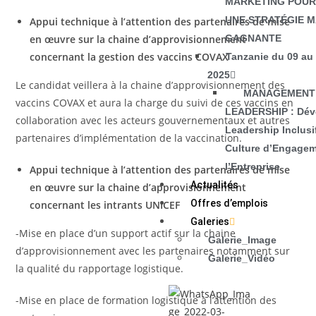
MARKETING POUR 
UNE STRATÉGIE 
Appui technique à l’attention des partenaires de mise
GAGNANTE
en œuvre sur la chaine
d’approvisionnement
concernant la gestion des vaccins COVAX
Tanzanie du 09 au
2025
Le candidat veillera à la chaine d’approvisionnement des
MANAGEMENT
vaccins COVAX et aura la charge du suivi de ces vaccins en
LEADERSHIP : Dév
collaboration avec les acteurs gouvernementaux et autres
Leadership Inclusi
partenaires d’implémentation de la vaccination.
Culture d’Engage
l’Entreprise
Appui technique à l’attention des partenaires de mise
Actualités
en œuvre sur la chaine d’approvisionnement
Offres d’emplois
concernant les intrants UNICEF
Galeries
-Mise en place d’un support actif sur la chaine
Galerie_Image
d’approvisionnement avec les partenaires notamment sur
Galerie_Vidéo
la qualité du rapportage logistique.
-Mise en place de formation logistique à l’attention des