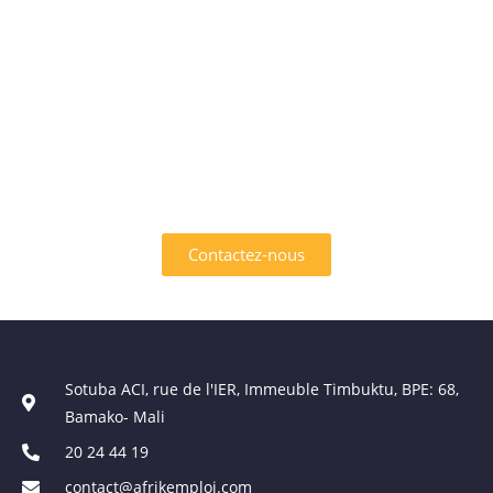
INTÉRESSÉ PAR L'UN DES
SERVICES OFFERTS PAR
AFRIK EMPLOI ?
Contactez-nous
Sotuba ACI, rue de l'IER, Immeuble Timbuktu, BPE: 68,
Bamako- Mali
20 24 44 19
contact@afrikemploi.com