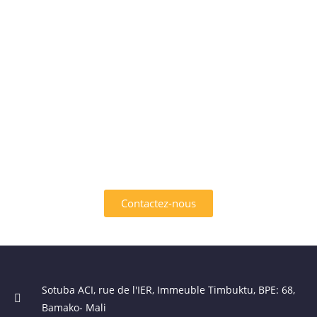
INTÉRESSÉ PAR L'UN DES
SERVICES OFFERTS PAR
AFRIK EMPLOI ?
Contactez-nous
Sotuba ACI, rue de l'IER, Immeuble Timbuktu, BPE: 68,
Bamako- Mali