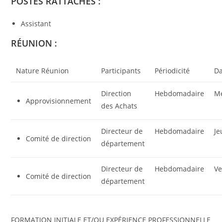
POSTES RATTACHES :
Assistant
RÉUNION :
Nature Réunion
Participants
Périodicité
Da
Direction
Hebdomadaire
Me
Approvisionnement
des Achats
Directeur de
Hebdomadaire
Je
Comité de direction
département
Directeur de
Hebdomadaire
Ve
Comité de direction
département
FORMATION INITIALE ET/OU EXPÉRIENCE PROFESSIONNELLE