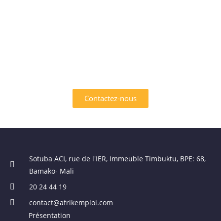
INTÉRESSÉ PAR L'UN DES
SERVICES OFFERTS PAR
AFRIK EMPLOI ?
Contactez-nous
Sotuba ACI, rue de l'IER, Immeuble Timbuktu, BPE: 68,
Bamako- Mali
20 24 44 19
contact@afrikemploi.com
Présentation