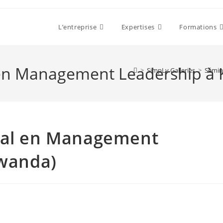
L’entreprise
Expertises
Formations
 en Management Leadership à K
>
SimpLy Galleries
>
Sémin
nal en Management
Rwanda)