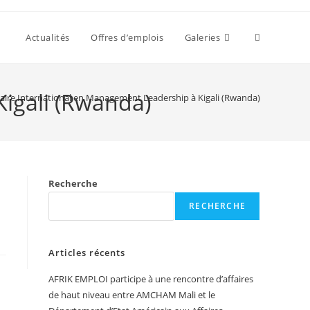
Actualités
Offres d’emplois
Galeries
igali (Rwanda)
aire International en Management Leadership à Kigali (Rwanda)
Recherche
RECHERCHE
Articles récents
AFRIK EMPLOI participe à une rencontre d’affaires
de haut niveau entre AMCHAM Mali et le