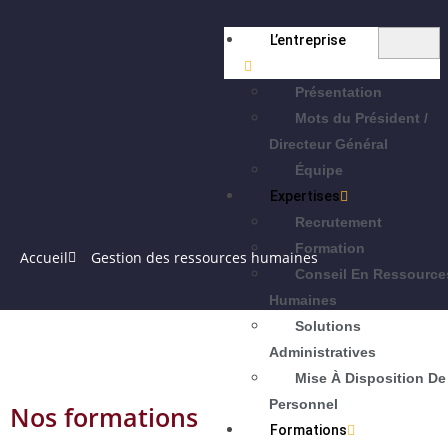
L’entreprise
Présentation
Mots du Président /
Directeur Général
Équipe
Expertises
Recrutement
Formation
Accueil
Gestion des ressources humaines
Conseil En Ressource
Humaines
Solutions
Administratives
Mise À Disposition De
Personnel
Nos formations
Formations