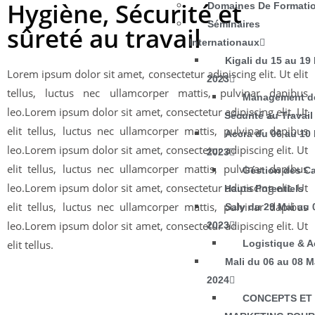
Hygiène, Sécurité et
Domaines De Formati
Séminaires
sûreté au travail
Internationaux
Kigali du 15 au 19
Lorem ipsum dolor sit amet, consectetur adipiscing elit. Ut elit
2023
tellus, luctus nec ullamcorper mattis, pulvinar dapibus
Management de
leo.Lorem ipsum dolor sit amet, consectetur adipiscing elit. Ut
Sécurité au Travail
elit tellus, luctus nec ullamcorper mattis, pulvinar dapibus
Accra du 06 au 10
leo.Lorem ipsum dolor sit amet, consectetur adipiscing elit. Ut
2023
elit tellus, luctus nec ullamcorper mattis, pulvinar dapibus
Géstion des Ca
leo.Lorem ipsum dolor sit amet, consectetur adipiscing elit. Ut
Hauts Potentiels
elit tellus, luctus nec ullamcorper mattis, pulvinar dapibus
Saly du 29 Mai au 
leo.Lorem ipsum dolor sit amet, consectetur adipiscing elit. Ut
2023
Logistique & A
elit tellus.
Mali du 06 au 08 M
2024
CONCEPTS ET
INTÉRESSÉ PAR L'UN DES