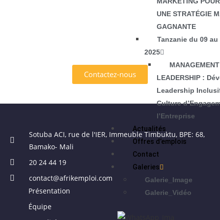
MARKETING POUR 
SERVICES OFFERTS PAR
UNE STRATÉGIE 
AFRIK EMPLOI ?
GAGNANTE
Tanzanie du 09 au
2025
MANAGEMENT
Contactez-nous
LEADERSHIP : Dév
Leadership Inclusi
Culture d’Engage
l’Entreprise
Actualités
Sotuba ACI, rue de l'IER, Immeuble Timbuktu, BPE: 68,
Offres d’emplois
Bamako- Mali
Contact
20 24 44 19
Galeries
contact@afrikemploi.com
Galerie_Image
Présentation
Galerie_Vidéo
Équipe