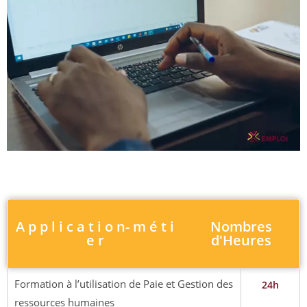
A p p l i c a t i o n- m é t i
Nombres
e r
d'Heures
Formation à l’utilisation de Paie et Gestion des
24h
ressources humaines