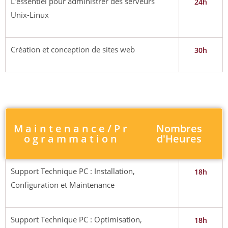
L’essentiel pour administrer des serveurs
24h
Unix-Linux
Création et conception de sites web
30h
M a i n t e n a n c e / P r
Nombres
o g r a m m a t i o n
d'Heures
Support Technique PC : Installation,
18h
Configuration et Maintenance
Support Technique PC : Optimisation,
18h