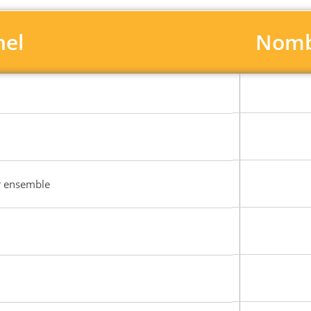
nel
Nomb
r ensemble