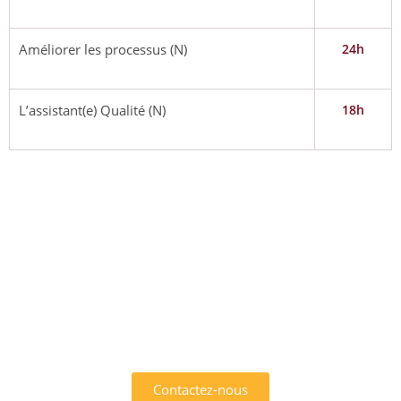
Améliorer les processus (N)
24h
L’assistant(e) Qualité (N)
18h
INTÉRESSÉ PAR L'UN DES
SERVICES OFFERTS PAR
AFRIK EMPLOI ?
Contactez-nous