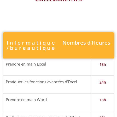
I n f o r m a t i q u e
Nombres d'Heures
/ b u r e a u t i q u e
Prendre en main Excel
18h
Pratiquer les fonctions avancées d’Excel
24h
Prendre en main Word
18h