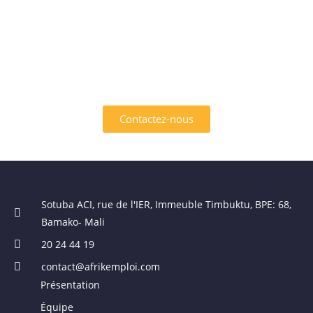
INTÉRESSÉ PAR L'UN DES
SERVICES OFFERTS PAR
AFRIK EMPLOI ?
Contactez-nous
Sotuba ACI, rue de l'IER, Immeuble Timbuktu, BPE: 68,
Bamako- Mali
20 24 44 19
contact@afrikemploi.com
Présentation
Équipe